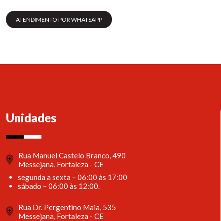
ATENDIMENTO POR WHATSAPP
Unidades
Rua Manuel Castelo Branco, 490
Messejana, Fortaleza - CE
segunda a sexta – 06:00 às 17:00
sábado – 06:00 às 12:00.
Rua Dr. Pergentino Maia, 535
Messejana, Fortaleza - CE