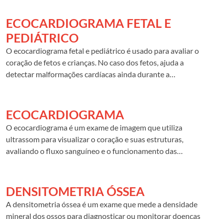
ECOCARDIOGRAMA FETAL E
PEDIÁTRICO
O ecocardiograma fetal e pediátrico é usado para avaliar o
coração de fetos e crianças. No caso dos fetos, ajuda a
detectar malformações cardíacas ainda durante a
gestação, enquanto em crianças permite o diagnóstico de
condições como sopros cardíacos.
ECOCARDIOGRAMA
O ecocardiograma é um exame de imagem que utiliza
ultrassom para visualizar o coração e suas estruturas,
avaliando o fluxo sanguíneo e o funcionamento das
válvulas e músculos cardíacos. Pode ser indicado para
investigar doenças cardíacas, como insuficiência cardíaca e
malformações congênitas.
DENSITOMETRIA ÓSSEA
A densitometria óssea é um exame que mede a densidade
mineral dos ossos para diagnosticar ou monitorar doenças