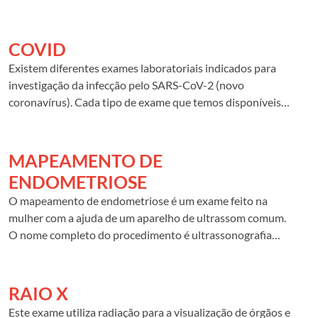
tecidos de forma muito mais detalhada que uma
radiografia comum.
COVID
Existem diferentes exames laboratoriais indicados para
investigação da infecção pelo SARS-CoV-2 (novo
coronavírus). Cada tipo de exame que temos disponíveis
em nossos laboratórios é indicado para cada caso e
depende principalmente da fase da doença.
MAPEAMENTO DE
ENDOMETRIOSE
O mapeamento de endometriose é um exame feito na
mulher com a ajuda de um aparelho de ultrassom comum.
O nome completo do procedimento é ultrassonografia
transvaginal para mapeamento de endometriose. A
ultrassom usa ondas sonoras de alta frequência para
produzir imagens de estruturas na sua área pélvica. Para
RAIO X
capturar as imagens, um dispositivo chamado transdutor é
Este exame utiliza radiação para a visualização de órgãos e