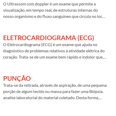
importantes para a prevenção na saúde feminina.
O Ultrassom com doppler é um exame que permite a
visualização, em tempo real, de estruturas internas do
nosso organismo e do fluxo sanguíneo que circula no local
analisado. Com este exame é possível o diagnóstico de
estreitamentos ou entupimentos nas artérias, aneurismas
e AVC.
ELETROCARDIOGRAMA (ECG)
O Eletrocardiograma (ECG) é um exame que ajuda no
diagnóstico de problemas relativos à atividade elétrica do
coração. Trata-se de um exame bem rápido e indolor que,
geralmente, é pedido quando se há suspeita ou risco de
doença cardíaca.
PUNÇÃO
Trata-se da retirada, através de aspiração, de uma pequena
porção de algum tecido ou massa para fazer uma Biópsia,
analise laboratorial do material coletado. Desta forma,
pode-se diagnosticar a presença de tumores malignos na
área analisada. É muito utilizado para identificar câncer na