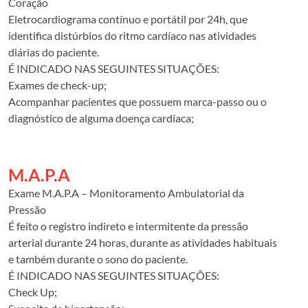
Coração
Eletrocardiograma contínuo e portátil por 24h, que
identifica distúrbios do ritmo cardíaco nas atividades
diárias do paciente.
É INDICADO NAS SEGUINTES SITUAÇÕES:
Exames de check-up;
Acompanhar pacientes que possuem marca-passo ou o
diagnóstico de alguma doença cardíaca;
Exame complementar a outros exames cardiológicos;
Avaliar pacientes com queixas de tontura, palpitação e
falta de ar;
M.A.P.A
Suspeita de arritmias cardíacas.
Exame M.A.P.A – Monitoramento Ambulatorial da
Pressão
É feito o registro indireto e intermitente da pressão
arterial durante 24 horas, durante as atividades habituais
e também durante o sono do paciente.
É INDICADO NAS SEGUINTES SITUAÇÕES:
Check Up;