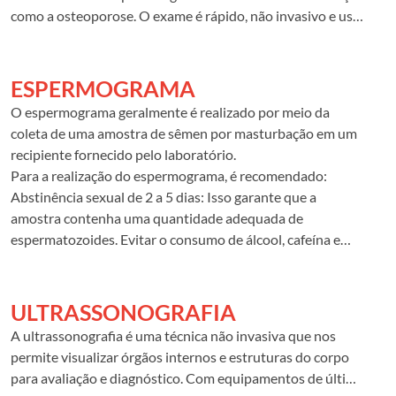
como a osteoporose. O exame é rápido, não invasivo e usa
pouca radiação para criar imagens dos ossos, geralmente
da coluna lombar e do quadril. Ele ajuda a avaliar o risco de
fraturas e a definir o tratamento para a perda óssea.
ESPERMOGRAMA
O espermograma geralmente é realizado por meio da
coleta de uma amostra de sêmen por masturbação em um
recipiente fornecido pelo laboratório.
Para a realização do espermograma, é recomendado:
Abstinência sexual de 2 a 5 dias: Isso garante que a
amostra contenha uma quantidade adequada de
espermatozoides. Evitar o consumo de álcool, cafeína e
tabaco nas 48 horas anteriores ao exame: Essas
substâncias podem afetar a qualidade do sêmen. Evitar
atividades físicas intensas nas 24 horas anteriores ao
ULTRASSONOGRAFIA
exame: A atividade física pode aumentar a temperatura
A ultrassonografia é uma técnica não invasiva que nos
corporal, o que pode prejudicar a qualidade dos
permite visualizar órgãos internos e estruturas do corpo
espermatozoides.
para avaliação e diagnóstico. Com equipamentos de última