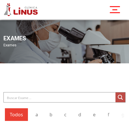
EXAMES
Exames
Todos
a
b
c
d
e
f
g