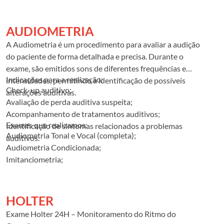
geração e uma abordagem personalizada, estamos
comprometidos em fornecer resultados precisos e em
tempo hábil para ajudar no planejamento do tratamento e
AUDIOMETRIA
cuidados médicos adequados. Se você precisa de um
A Audiometria é um procedimento para avaliar a audição
exame de ultrassom, estamos prontos para oferecer uma
do paciente de forma detalhada e precisa. Durante o
experiência profissional e acolhedora para garantir que
exame, são emitidos sons de diferentes frequências e
você receba os cuidados de saúde da mais alta qualidade.
Indicações para a realização:
intensidades, permitindo a identificação de possíveis
Entre em contato conosco para saber mais sobre nossos
Check-up auditivo;
alterações auditivas.
serviços de ultrassom e agende o seu exame.
Avaliação de perda auditiva suspeita;
Acompanhamento de tratamentos auditivos;
Exames que realizamos:
Identificação de sintomas relacionados a problemas
Audiometria Tonal e Vocal (completa);
auditivos.
Audiometria Condicionada;
Imitanciometria;
Prova da Função Tubária.
HOLTER
Exame Holter 24H – Monitoramento do Ritmo do