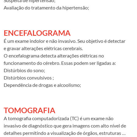
Suspeita de hipertensão;
Avaliação do tratamento da hipertensão;
Avaliação de sintomas possivelmente relacionados à
alteração da pressão arterial.
ENCEFALOGRAMA
É um exame indolor e não invasivo. Seu objetivo é detectar
e gravar alterações elétricas cerebrais.
O encefalograma detecta alterações elétricas no
funcionamento do cérebro. Essas podem ser ligadas a:
Distúrbios do sono;
Distúrbios convulsivos ;
Dependência de drogas e alcoolismo;
Distúrbios de aprendizagem e déficit de atenção;
Síndrome pós-concussional, um conjunto de sintomas,
entre outros
TOMOGRAFIA
A tomografia computadorizada (TC) é um exame não
invasivo de diagnóstico que gera imagens com alto nível de
detalhes permitindo a visualização de órgãos, estruturas e