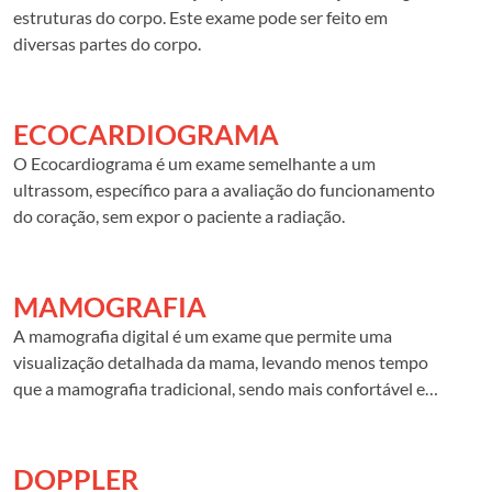
inserido na vagina (transvaginal) para obter a melhor visão
estruturas do corpo. Este exame pode ser feito em
do útero e ovários.
diversas partes do corpo.
ECOCARDIOGRAMA
O Ecocardiograma é um exame semelhante a um
ultrassom, específico para a avaliação do funcionamento
do coração, sem expor o paciente a radiação.
MAMOGRAFIA
A mamografia digital é um exame que permite uma
visualização detalhada da mama, levando menos tempo
que a mamografia tradicional, sendo mais confortável e
com menor exposição à radiação. A mamografia digital é o
exame ideal para o diagnóstico precoce do câncer de
mama e de lesões mamárias, sendo um dos exames mais
DOPPLER