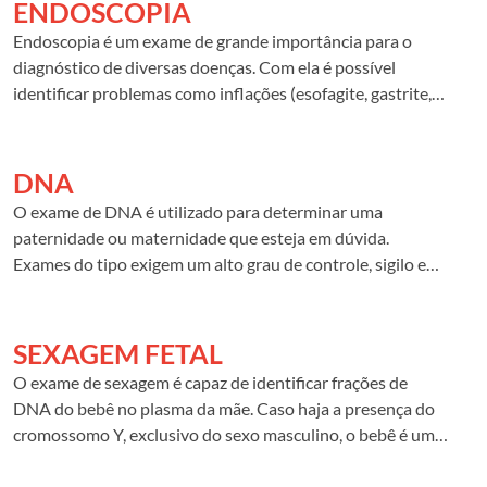
tireoide e nas mamas.
ENDOSCOPIA
Endoscopia é um exame de grande importância para o
diagnóstico de diversas doenças. Com ela é possível
identificar problemas como inflações (esofagite, gastrite,
colite), tumores, focos e sangramento, entre outros. O
exame analisa a mucosa do esôfago, estômago e o
duodeno (1ª parte do intestino delgado).
DNA
O exame de DNA é utilizado para determinar uma
paternidade ou maternidade que esteja em dúvida.
Exames do tipo exigem um alto grau de controle, sigilo e
cuidado na análise. Quais tipos fazemos:
SEXAGEM FETAL
O exame de sexagem é capaz de identificar frações de
DNA do bebê no plasma da mãe. Caso haja a presença do
cromossomo Y, exclusivo do sexo masculino, o bebê é um
menino. Se o cromossomo Y for inexistente, é menina.